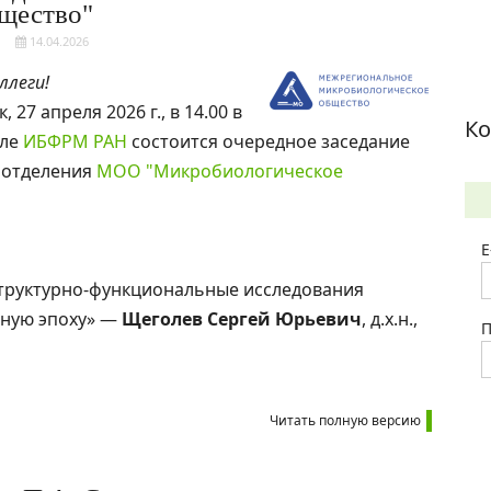
щество"
14.04.2026
ллеги!
 27 апреля 2026 г., в 14.00 в
Ко
але
ИБФРМ РАН
состоится очередное заседание
 отделения
МОО "Микробиологическое
E
структурно-функциональные исследования
дную эпоху» —
Щеголев Сергей Юрьевич
, д.х.н.,
П
Читать полную версию