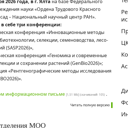
Те
я 2026 года, в г. Ялта
на базе Федерального
еждения науки «Ордена Трудового Красного
Ре
сад – Национальный научный центр РАН».
ис
т в себе три конференции:
Пр
тическая конференция «Инновационные методы
 биотехнологии, селекции, семеноводства, лесо-
Ц
й (SASP2026)»,
К
ическая конференция «Геномика и современные
екции и сохранении растений (GenBio2026)»;
Ас
нция «Рентгенографические методы исследования
BO2026)».
Ди
ом информационном письме
.
[1,51 Mb] (cкачиваний: 105)
Фо
Читать полную версию
И
 отделения МОО