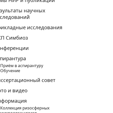
мы НИР и публикации
зультаты научных
следований
икладные исследования
КП Симбиоз
онференции
пирантура
Приём в аспирантуру
Обучение
ссертационный совет
то и видео
нформация
Коллекция ризосферных