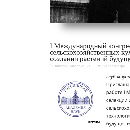
I Международный конгрес
сельскохозяйственных ку
создании растений будуще
Новости
/
Информация
554 просмотра
Глубокоув
Приглашае
работе I 
селекции 
сельскохо
технологи
будущего»