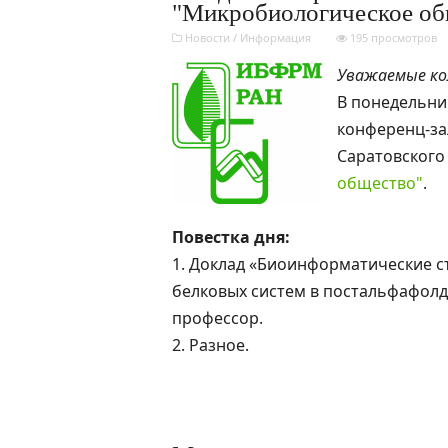
"Микробиологическое об
Новости
/
Информация
195 просмотров
Уважаемые ко
В понедельник,
конференц-з
Саратовского
общество"
.
Повестка дня:
1. Доклад «Биоинформатические 
белковых систем в постальфафол
профессор.
2. Разное.