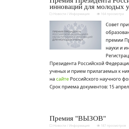
Премия Президента Росси
инноваций для молодых 
Новости
/
Информация
164 просмотра
Совет при
образован
премии Пр
науки и и
Регистрац
Президента Российской Федерации
ученых и прием прилагаемых к ни
на
сайте
Российского научного фо
Срок приема документов: 15 апрел
Премия "ВЫЗОВ"
Новости
/
Информация
187 просмотров