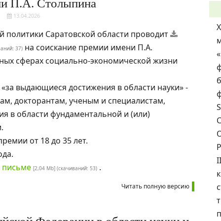
и П.А. Столыпина
13.04.2026
й политики Саратовской области проводит
на соискание премии имени П.А.
ваний: 37)
ных сферах социально-экономической жизни
ф
б
 «за выдающиеся достижения в области науки» -
ф
там, докторантам, ученым и специалистам,
S
 в области фундаментальной и (или)
С
.
О
ремии от 18 до 35 лет.
ода.
I
письме
.
[2,04 Mb] (cкачиваний: 53)
с
Читать полную версию
т
п