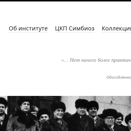
Об институте
ЦКП Симбиоз
Коллекци
«… Нет ничего более практич
Обособленно