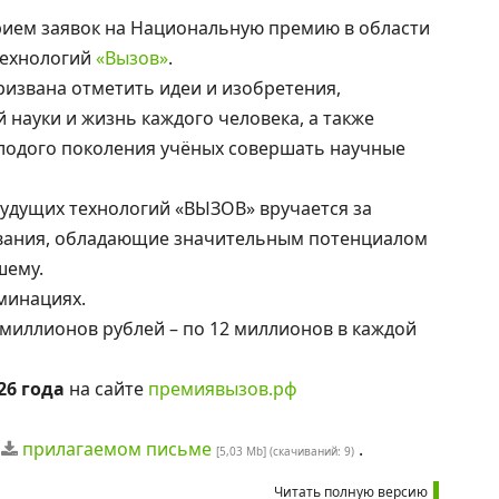
ием заявок на Национальную премию в области
технологий
«Вызов»
.
извана отметить идеи и изобретения,
ауки и жизнь каждого человека, а также
лодого поколения учёных совершать научные
удущих технологий «ВЫЗОВ» вручается за
ования, обладающие значительным потенциалом
шему.
минациях.
миллионов рублей – по 12 миллионов в каждой
26 года
на сайте
премиявызов.рф
в
прилагаемом письме
.
[5,03 Mb] (cкачиваний: 9)
Читать полную версию