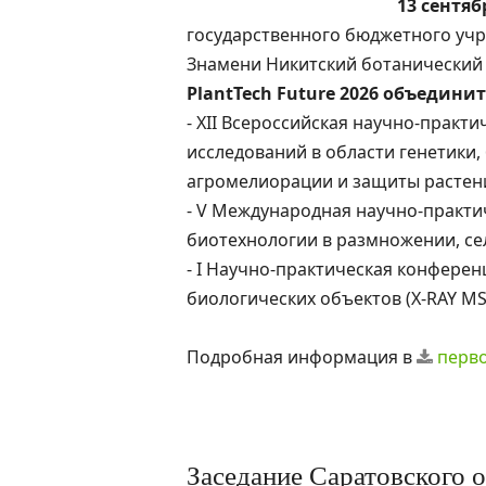
13 сентябр
государственного бюджетного учр
Знамени Никитский ботанический 
PlantTech Future 2026 объедини
- XII Всероссийская научно-прак
исследований в области генетики,
агромелиорации и защиты растени
- V Международная научно-практ
биотехнологии в размножении, сел
- I Научно-практическая конфере
биологических объектов (X-RAY MS
Подробная информация в
перв
Заседание Саратовского