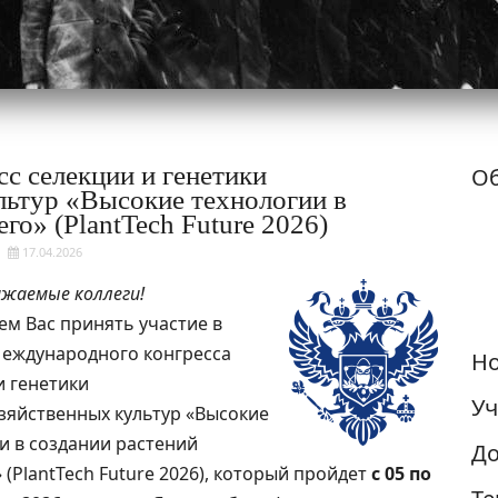
с селекции и генетики
Об
льтур «Высокие технологии в
го» (PlantTech Future 2026)
17.04.2026
ажаемые коллеги!
м Вас принять участие в
Международного конгресса
Но
и генетики
Уч
зяйственных культур «Высокие
и в создании растений
До
 (PlantTech Future 2026), который пройдет
с 05 по