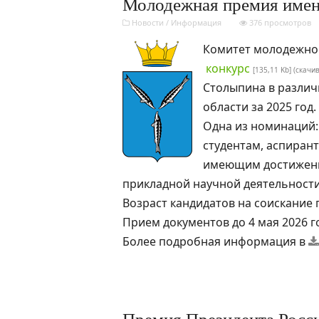
Молодежная премия имен
Новости
/
Информация
376 просмотров
Комитет молодежно
конкурс
[135,11 Kb] (cкачи
Столыпина в различ
области за 2025 год.
Одна из номинаций:
студентам, аспиран
имеющим достижения
прикладной научной деятельности
Возраст кандидатов на соискание п
Прием документов до 4 мая 2026 г
Более подробная информация в