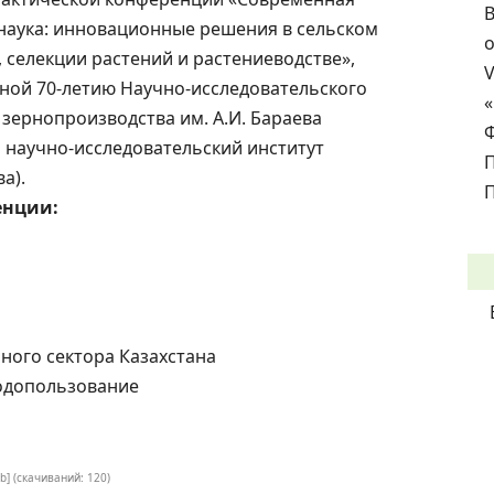
В
наука: инновационные решения в сельском
о
, селекции растений и растениеводстве»,
ой 70-летию Научно-исследовательского
 зернопроизводства им. А.И. Бараева
й научно-исследовательский институт
а).
П
енции:
ного сектора Казахстана
родопользование
b] (cкачиваний: 120)