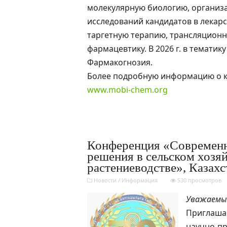
молекулярную биологию, организа
исследований кандидатов в лекар
таргетную терапию, трансляционн
фармацевтику. В 2026 г. в темати
Фармакогнозия.
Более подробную информацию о к
www.mobi-chem.org
Конференция «Современн
решения в сельском хозяй
растениеводстве», Казахст
Новости
/
Информация
530 просмотров
Уважаемые
Приглаша
научно-п