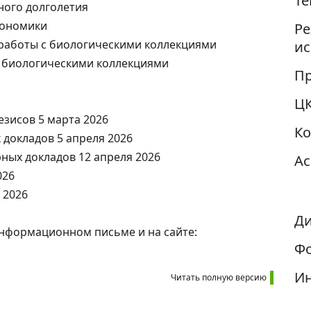
Те
вного долголетия
кономики
Ре
 работы с биологическими коллекциями
ис
 с биологическими коллекциями
Пр
Ц
езисов 5 марта 2026
К
 докладов 5 апреля 2026
ных докладов 12 апреля 2026
Ас
026
 2026
Ди
нформационном письме и на сайте:
Фо
И
Читать полную версию