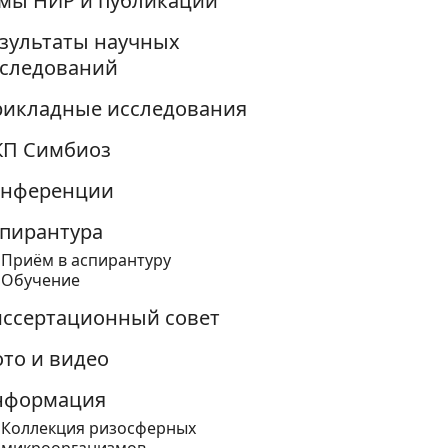
мы НИР и публикации
зультаты научных
следований
икладные исследования
КП Симбиоз
онференции
пирантура
Приём в аспирантуру
Обучение
ссертационный совет
то и видео
нформация
Коллекция ризосферных