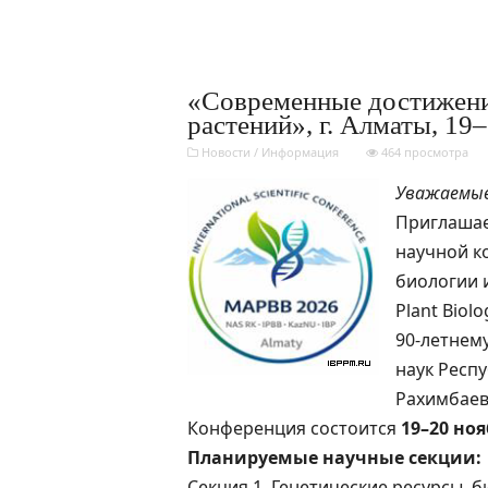
«Современные достижени
растений», г. Алматы, 19–
Новости
/
Информация
464 просмотра
Уважаемые
Приглашае
научной к
биологии 
Plant Biol
90-летнем
наук Респ
Рахимбаев
Конференция состоится
19–20 ноя
Планируемые научные секции:
Секция 1. Генетические ресурсы, 