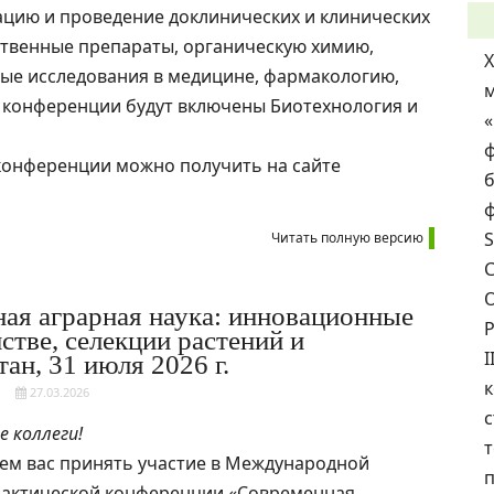
цию и проведение доклинических и клинических
ственные препараты, органическую химию,
ые исследования в медицине, фармакологию,
ку конференции будут включены Биотехнология и
ф
онференции можно получить на сайте
б
ф
S
Читать полную версию
С
О
ая аграрная наука: инновационные
стве, селекции растений и
I
ан, 31 июля 2026 г.
27.03.2026
с
 коллеги!
т
ем вас принять участие в Международной
п
рактической конференции «Современная