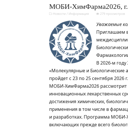
МОБИ-ХимФарма2026, г. Б
Новости
/
Информация
279 просмотров
Уважаемые ко
Приглашаем в
междисципли
Биологически
Фармакологии
В 2026-м год
«Молекулярные и Биологические 
пройдет с 23 по 25 сентября 2026 г.
МОБИ-ХимФарма2026 рассмотрит 
инновационных лекарственных сре
достижения химических, биологич
применения в том числе в фармац
и разработках. Программа МОБИ-Х
включающих прежде всего биолог