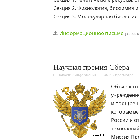
Секция 2. Физиология, биохимия 
Секция 3. Молекулярная биология
Информационное письмо
[363,05 K
Научная премия Сбера
Новости
/
Информация
192 просмотра
Объявлен п
учреждённ
и поощрен
которые ве
России и о
технологий
Миссия Пре