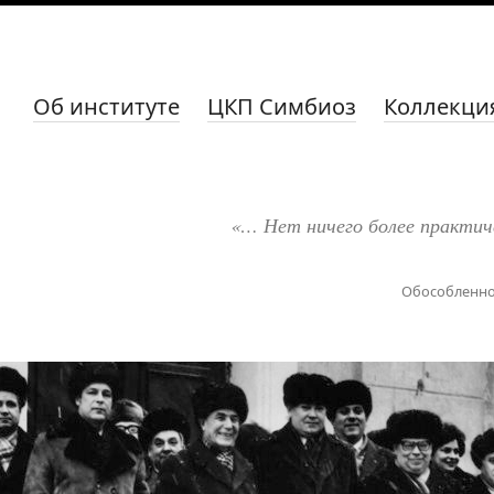
Об институте
ЦКП Симбиоз
Коллекци
«… Нет ничего более практич
Обособленно