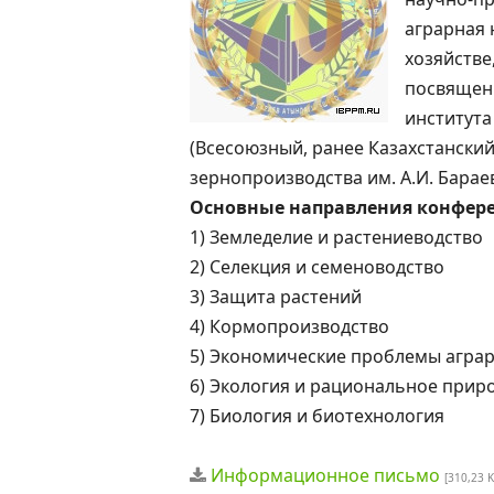
аграрная 
хозяйстве
посвященн
института
(Всесоюзный, ранее Казахстански
зернопроизводства им. А.И. Бараев
Основные направления конфер
1) Земледелие и растениеводство
2) Селекция и семеноводство
3) Защита растений
4) Кормопроизводство
5) Экономические проблемы аграр
6) Экология и рациональное при
7) Биология и биотехнология
Информационное письмо
[310,23 K