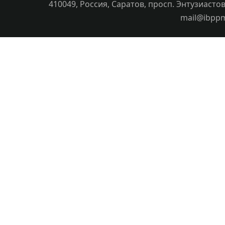
410049, Россия, Саратов, просп. Энтузиастов
mail@ibpp