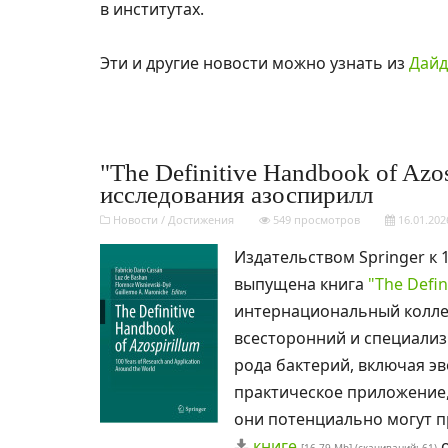
в институтах.
Эти и другие новости можно узнать из
Дайд
"The Definitive Handbook of Azo
исследования азоспирилл
Новости
/
Достижения
549 просмотров
16.01.202
Издательством Springer к
выпущена книга
"The Defi
интернациональный коллек
всесторонний и специализ
рода бактерий, включая э
практическое приложение, 
они потенциально могут п
книге
о