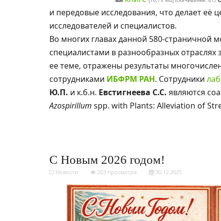
[16,79 Mb] (cкачиваний: 61)
и передовые исследования, что делает её 
исследователей и специалистов.
Во многих главах данной 580-страничной 
специалистами в разнообразных отраслях 
ее теме, отражены результаты многочисле
сотрудниками
ИБФРМ РАН
. Сотрудники
лаб
Ю.П.
и к.б.н.
Евстигнеева С.С.
являются соав
Azospirillum
spp. with Plants: Alleviation of Str
С Новым 2026 годом!
Новости
203 просмотра
30.12.2025