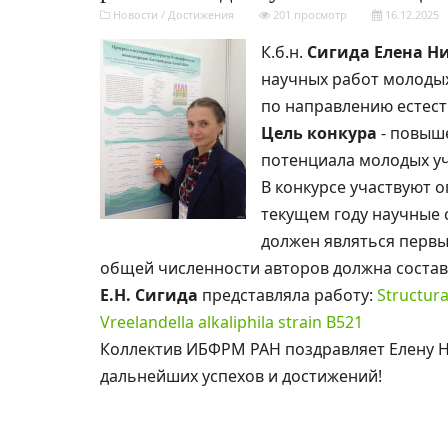
Новости
/
Достижения
201 просмотр
16.12.2025
К.б.н.
Сигида Елена Н
научных работ молоды
по направлению естест
Цель конкура
- повыш
потенциала молодых у
В конкурсе участвуют 
текущем году научные 
должен являться первы
общей численности авторов должна состав
Е.Н. Сигида
представляла работу:
Structura
Vreelandella alkaliphila strain B521
Коллектив ИБФРМ РАН поздравляет Елену Н
дальнейших успехов и достижений!