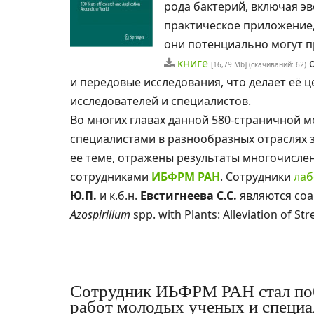
рода бактерий, включая э
практическое приложение, 
они потенциально могут п
книге
о
[16,79 Mb] (cкачиваний: 62)
и передовые исследования, что делает её 
исследователей и специалистов.
Во многих главах данной 580-страничной 
специалистами в разнообразных отраслях 
ее теме, отражены результаты многочисле
сотрудниками
ИБФРМ РАН
. Сотрудники
лаб
Ю.П.
и к.б.н.
Евстигнеева С.С.
являются соав
Azospirillum
spp. with Plants: Alleviation of Str
Сотрудник ИЬФРМ РАН стал поб
работ молодых ученых и спец