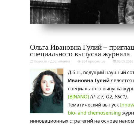
Ольга Ивановна Гулий – пригла
специального выпуска журнала
Новости
/
Достижения
264 просмотра
05.05.2026
Д.б.н., ведущий научный с
Ивановна Гулий
является
специального выпуска жур
(BJNANO)
(IF 2,7, Q2, УБС1)
.
Тематический выпуск
Innov
bio- and chemosensing
журн
инновационных стратегий на основе наном