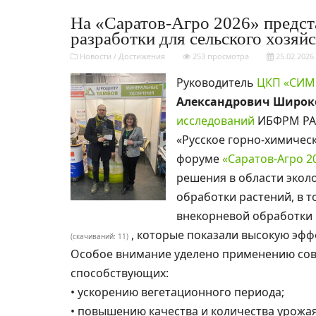
На «Саратов-Агро 2026» предс
разработки для сельского хозяй
Новости
/
Достижения
253 просмотра
25.02.2026
Руководитель
ЦКП «СИМ
Александрович Широк
исследований
ИБФРМ РАН
«Русское горно-химиче
форуме
«Саратов-Агро 2
решения в области экол
обработки растений, в т
внекорневой обработки
, которые показали высокую эфф
(cкачиваний: 11)
Особое внимание уделено применению сов
способствующих:
• ускорению вегетационного периода;
• повышению качества и количества урожая