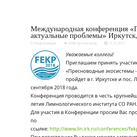
Международная конференция «П
актуальные проблемы» Иркутск, 
Информация
3308 просмотров
13.12.2017
Уважаемые коллеги!
Приглашаем принять участи
«Пресноводные экосистемы -
пройдет в г. Иркутске и пос. 
сентября 2018 года.
Конференция проводится в честь крупнейше
летия Лимнологического института СО РАН
Для участия в Конференции просим Вас про
по
ссылке:
http://www.lin.irk.ru/conferences/fek