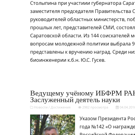
Столыпина при участиии губернатора Сарат
заместителя председателя Правительства С
руководителей областных министерств, по
прошлых лет, представителей СМИ, состоял
Саратовской области. Из 144 соискателей 
вопросам молодежной политики выбрала 9 
представлены к вручению наград. Среди ни
биоинженерии к.б.н. Ю.С. Гусев.
Ведущему учёному ИБФРМ РАН 
Заслуженный деятель науки
Новости
/
Достижения
2982 просмотра
04.04.201
Указом Президента Рос
года №142 «О награжд
Российской Федерации»