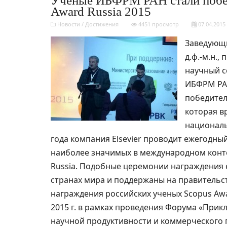
Ученые ИБФРМ РАН стали побе
Award Russia 2015
Новости
/
Достижения
4451 просмотр
07.04.2015
Заведующи
д.ф.-м.н.,
научный 
ИБФРМ РАН
победите
которая вр
националь
года компания Elsevier проводит ежегодн
наиболее значимых в международном конте
Russia. Подобные церемонии награждения 
странах мира и поддержаны на правительс
награждения российских ученых Scopus Awa
2015 г. в рамках проведения Форума «Прик
научной продуктивности и коммерческого 