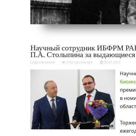
Научный сотрудник ИБФРМ РАН
П.А. Столыпина за выдающиеся 
Достижения
2762 просмотра
05.07.2016
Научн
биоин
преми
в ном
област
Торже
ежего