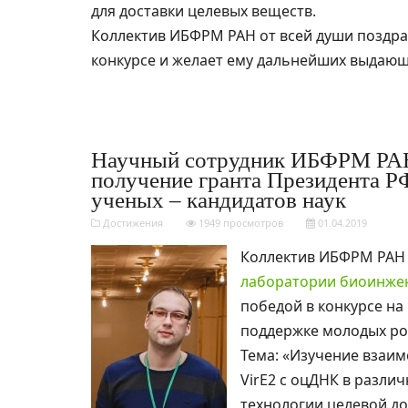
для доставки целевых веществ.
Коллектив ИБФРМ РАН от всей души поздра
конкурсе и желает ему дальнейших выдающ
Научный сотрудник ИБФРМ РАН
получение гранта Президента Р
ученых – кандидатов наук
Достижения
1949 просмотров
01.04.2019
Коллектив ИБФРМ РАН п
лаборатории биоинже
победой в конкурсе на
поддержке молодых рос
Тема: «Изучение взаи
VirE2 с оцДНК в разли
технологии целевой до