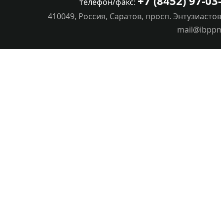
+7 (8452) 97-03
телефон/факс:
410049, Россия, Саратов, просп. Энтузиастов
mail@ibpp