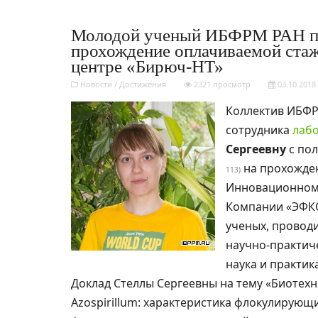
Молодой ученый ИБФРМ РАН по
прохождение оплачиваемой ста
центре «Бирюч-НТ»
Новости
/
Достижения
2321 просмотр
03.10.2018
Коллектив ИБФР
сотрудника
лаб
Сергеевну
с по
на прохожде
113)
Инновационном 
Компании «ЭФКО
ученых, провод
научно-практич
наука и практика
Доклад Стеллы Сергеевны на тему «Биотех
Azospirillum: характеристика флокулирующ