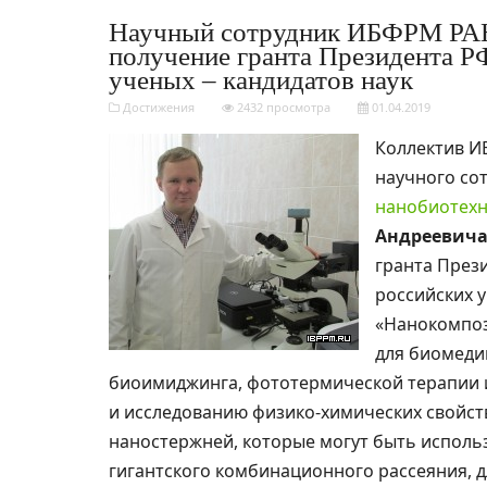
Научный сотрудник ИБФРМ РАН
получение гранта Президента Р
ученых – кандидатов наук
Достижения
2432 просмотра
01.04.2019
Коллектив И
научного сот
нанобиотех
Андреевич
гранта През
российских у
«Нанокомпоз
для биомеди
биоимиджинга, фототермической терапии и
и исследованию физико-химических свойст
наностержней, которые могут быть исполь
гигантского комбинационного рассеяния, д