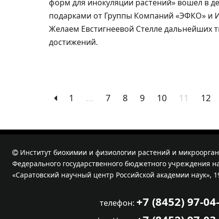
форм для инокуляции растений» вошел в д
подарками от Группы Компаний «ЭФКО» и 
Желаем Евстигнеевой Стелле дальнейших т
достижений.
1
...
7
8
9
10
11
12
Институт биохимии и физиологии растений и микроорган
Федерального государственного бюджетного учреждения на
«Саратовский научный центр Российской академии наук», 1
+7 (8452) 97-04
телефон: