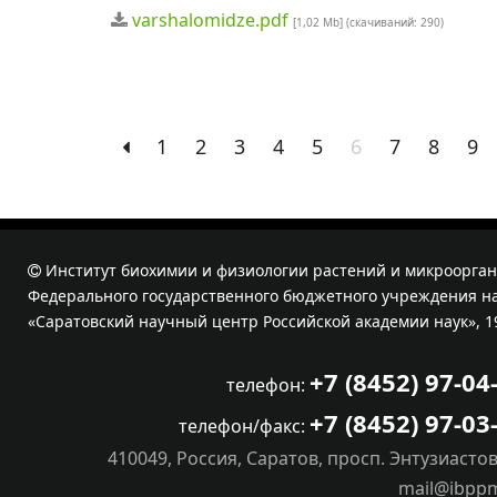
varshalomidze.pdf
[1,02 Mb] (cкачиваний: 290)
1
2
3
4
5
6
7
8
9
Институт биохимии и физиологии растений и микроорган
Федерального государственного бюджетного учреждения на
«Саратовский научный центр Российской академии наук», 1
+7 (8452) 97-04
телефон:
+7 (8452) 97-03
телефон/факс:
410049, Россия, Саратов, просп. Энтузиастов
mail@ibpp