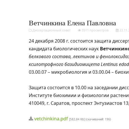
Ветчинкина Елена Павловна
Диссертационный совет
5511 просмотров
23.11.
24 декабря 2008 г. состоится защита диссе
кандидата биологических наук
Ветчинкино
белкового состава, лектинов и фенолоксида
ксилотрофного базидиомицета Lentinus edodes
03.00.07 – микробиология и 03.00.04 – биох
Защита состоится в 10.00 на заседании дис
Институте биохимии и физиологии растени
410049, г. Саратов, проспект Энтузиастов 1
vetchinkina.pdf
[582,84 Kb] (cкачиваний: 196)