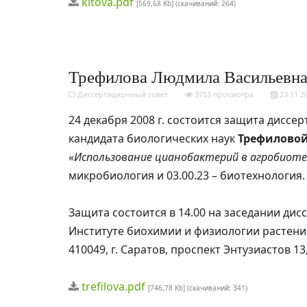
kitova.pdf
[569,68 Kb] (cкачиваний: 264)
Трефилова Людмила Васильевн
Диссертационный совет
3753 просмотра
23.11.2
24 декабря 2008 г. состоится защита диссе
кандидата биологических наук
Трефилово
«Использование цианобактерий в агробиоте
микробиология и 03.00.23 – биотехнология.
Защита состоится в 14.00 на заседании дис
Институте биохимии и физиологии растени
410049, г. Саратов, проспект Энтузиастов 1
trefilova.pdf
[746,78 Kb] (cкачиваний: 341)