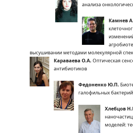
анализа онкологичес
Камнев А
клеточног
изменений
агробиоте
высушивании методами молекулярной спе
Караваева О.А.
Оптическая сенс
антибиотиков
Федоненко Ю.П.
Биот
галофильных бактерий
Хлебцов Н.
наночастиц
моделей: т