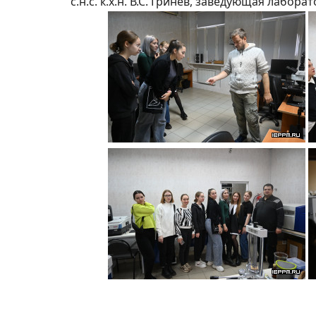
с.н.с. к.х.н. В.С. Гринев, заведующая лабор