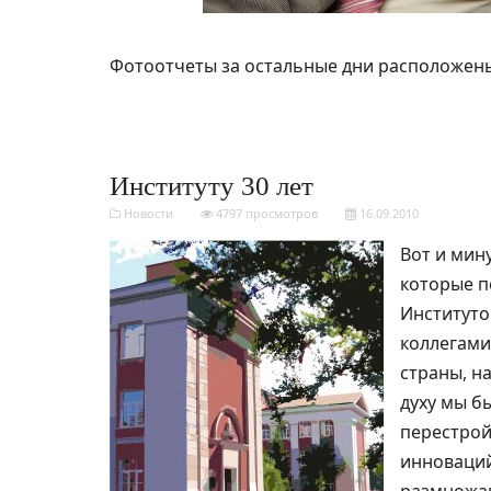
Фотоотчеты за остальные дни расположен
Институту 30 лет
Новости
4797 просмотров
16.09.2010
Вот и мин
которые п
Институто
коллегами
страны, н
духу мы б
перестрой
инноваций