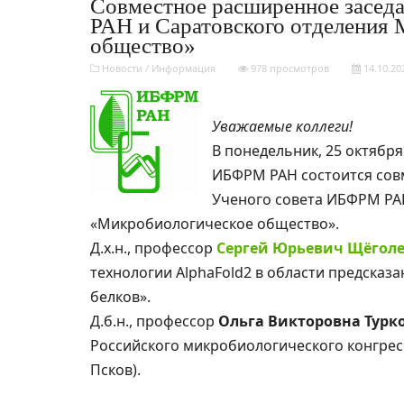
Совместное расширенное засед
РАН и Саратовского отделени
общество»
Новости
/
Информация
978 просмотров
14.10.20
Уважаемые коллеги!
В понедельник, 25 октября
ИБФРМ РАН состоится сов
Ученого совета ИБФРМ РА
«Микробиологическое общество».
Д.х.н., профессор
Сергей Юрьевич Щёгол
технологии AlphaFold2 в области предсказ
белков».
Д.б.н., профессор
Ольга Викторовна Турк
Российского микробиологического конгресса 
Псков).