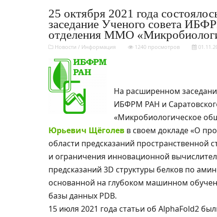
25 октября 2021 года состояло
заседание Ученого совета ИБФ
отделения ММО «Микробиологи
Новости
/
Информация
1240 просмотров
01.11.2
На расширенном заседани
ИБФРМ РАН и Саратовско
«Микробиологическое обще
Юрьевич Щёголев
в своем докладе «О пр
области предсказаний пространственной с
и ограничения инновационной вычислитель
предсказаний 3D структуры белков по ами
основанной на глубоком машинном обучени
базы данных PDB.
15 июля 2021 года статьи об AlphaFold2 бы