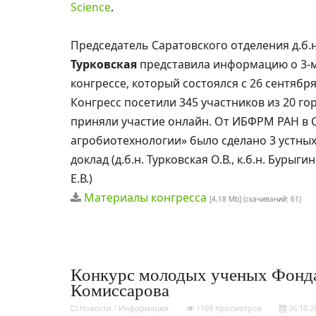
Science
.
Председатель Саратовского отделения д.б.
Турковская
представила информацию о 3-
конгрессе, который состоялся с 26 сентября
Конгресс посетили 345 участников из 20 го
приняли участие онлайн. От ИБФРМ РАН в
агробиотехнологии» было сделано 3 устных
доклад (д.б.н. Турковская О.В., к.б.н. Бурыги
Е.В.)
Материалы конгресса
[4,18 Mb] (cкачиваний: 61)
Конкурс молодых ученых Фонда
Комиссарова
Новости
/
Информация
1169 просмотров
26.10.2