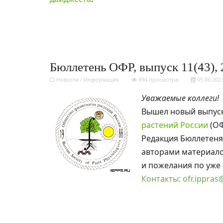
Бюллетень ОФР, выпуск 11(43), 2
Новости
/
Информация
894 просмотра
05.06.202
Уважаемые коллеги!
Вышел новый выпус
растений России
(ОФ
Редакция Бюллетен
авторами материало
и пожелания по уже
Контакты: ofr.ippra