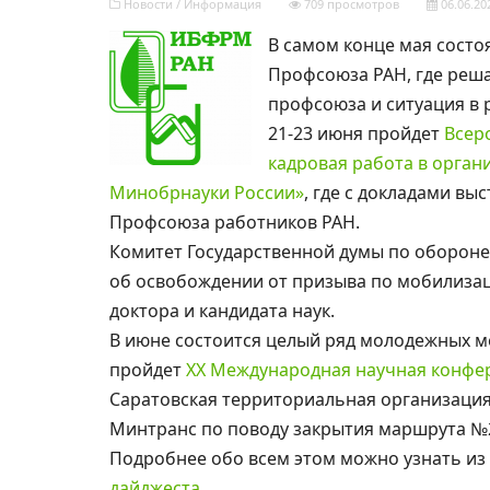
Новости
/
Информация
709 просмотров
06.06.20
В самом конце мая состо
Профсоюза РАН, где реш
профсоюза и ситуация в 
21-23 июня пройдет
Всер
кадровая работа в орган
Минобрнауки России»
, где с докладами в
Профсоюза работников РАН.
Комитет Государственной думы по обороне
об освобождении от призыва по мобилиза
доктора и кандидата наук.
В июне состоится целый ряд молодежных ме
пройдет
XX Международная научная конфер
Саратовская территориальная организаци
Минтранс по поводу закрытия маршрута №
Подробнее обо всем этом можно узнать из
дайджеста
.