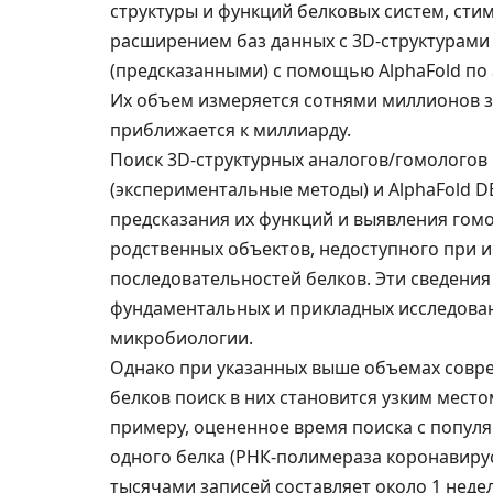
структуры и функций белковых систем, с
расширением баз данных с 3D-структурам
(предсказанными) с помощью AlphaFold по
Их объем измеряется сотнями миллионов з
приближается к миллиарду.
Поиск 3D-структурных аналогов/гомологов 
(экспериментальные методы) и AlphaFold 
предсказания их функций и выявления гом
родственных объектов, недоступного при
последовательностей белков. Эти сведени
фундаментальных и прикладных исследовани
микробиологии.
Однако при указанных выше объемах совре
белков поиск в них становится узким мест
примеру, оцененное время поиска с попул
одного белка (РНК-полимераза коронавирус
тысячами записей составляет около 1 недели 