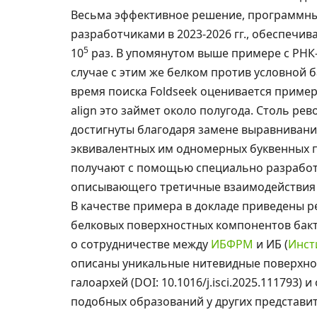
Весьма эффективное решение, программный
разработчиками в 2023-2026 гг., обеспечив
5
10
раз. В упомянутом выше примере с РНК-
случае с этим же белком против условной 
время поиска Foldseek оценивается примерн
align это займет около полугода. Столь р
достигнуты благодаря замене выравнивани
эквивалентных им одномерных буквенных 
получают с помощью специально разработ
описывающего третичные взаимодействия в
В качестве примера в докладе приведены 
белковых поверхностных компонентов бакт
о сотрудничестве между
ИБФРМ
и ИБ (
Инст
описаны уникальные нитевидные поверхно
галоархей (DOI: 10.1016/j.isci.2025.111793)
подобных образований у других представи