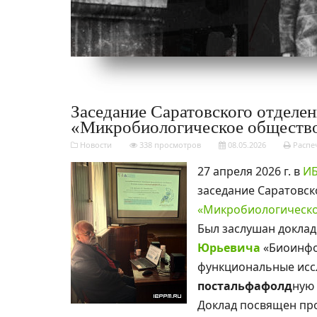
Заседание Саратовского отдел
«Микробиологическое обществ
Новости
338 просмотров
08.05.2026
Распе
27 апреля 2026 г. в
ИБ
заседание Саратовск
«Микробиологическо
Был заслушан доклад 
Юрьевича
«Биоинфо
функциональные исс
постальфафолд
ную 
Доклад посвящен пр