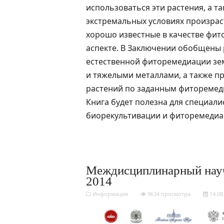
использоваться эти растения, а т
экстремальных условиях произраст
хорошо известные в качестве фито
аспекте. В Заключении обобщены 
естественной фиторемедиации зе
и тяжелыми металлами, а также п
растений по заданным фиторемед
Книга будет полезна для специал
биорекультивации и фиторемедиац
Междисциплинарный нау
2014
Информация
9634 просмотра
14.08