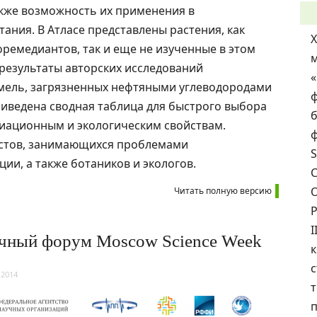
акже возможность их применения в
ания. В Атласе представлены растения, как
ремедиантов, так и еще не изученные в этом
результаты авторских исследований
мель, загрязненных нефтяными углеводородами
ф
риведена сводная таблица для быстрого выбора
б
иационным и экологическим свойствам.
ф
истов, занимающихся проблемами
S
ии, а также ботаников и экологов.
С
О
Читать полную версию
I
чный форум Moscow Science Week
с
.2014
т
п