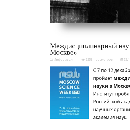
Междисциплинарный науч
Москве»
Информация
5258 просмотров
23.1
С 7 по 12 дека
пройдет
межди
науки в Москв
Институт пробл
Российской ака
научных органи
академия наук.