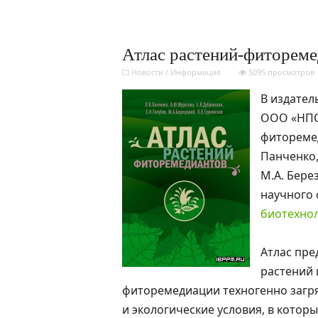
Атлас растений-фиторем
Новости
/
Информация
5095 просмотров
В издател
ООО «НПО 
фиторемед
Панченко, 
М.А. Бере
научного
биотехно
Атлас пре
растений 
фиторемедиации техногенно загря
и экологические условия, в котор