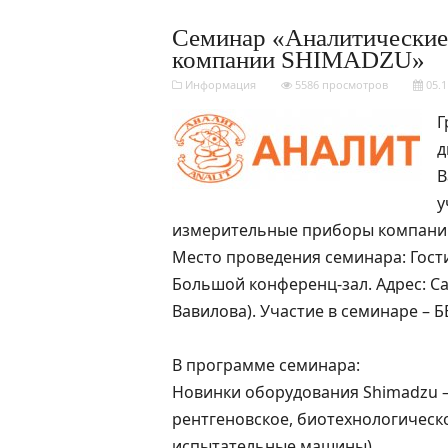
Семинар «Аналитические
компании SHIMADZU»
Информация
5586 просмотров
05.1
Г
д
В
у
измерительные приборы компани
Место проведения семинара: Гост
Большой конференц-зал. Адрес: Сар
Вавилова). Участие в семинаре – 
В программе семинара:
Новинки оборудования Shimadzu –
рентгеновское, биотехнологическ
испытательные машины).