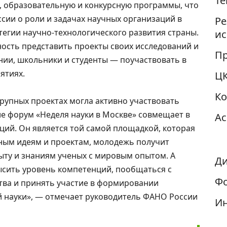
Те
, образовательную и конкурсную программы, что
ссии о роли и задачах научных организаций в
Ре
егии научно-технологического развития страны.
ис
ость представить проекты своих исследований и
Пр
нии, школьники и студенты — поучаствовать в
ятиях.
Ц
К
рупных проектах могла активно участвовать
ле форум «Неделя науки в Москве» совмещает в
Ас
ций. Он является той самой площадкой, которая
ным идеям и проектам, молодежь получит
ыту и знаниям ученых с мировым опытом. А
Ди
ысить уровень компетенций, пообщаться с
Фо
тва и принять участие в формировании
й науки», — отмечает руководитель ФАНО России
И