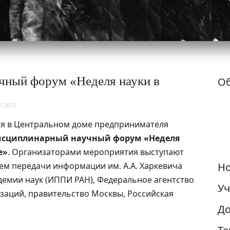
ный форум «Неделя науки в
Об
1.2015
бря в Центральном доме предпринимателя
сциплинарный научный форум «Неделя
е»
. Организаторами мероприятия выступают
ем передачи информации им. А.А. Харкевича
Но
демии наук (ИППИ РАН), Федеральное агентство
Уч
заций, правительство Москвы, Российская
До