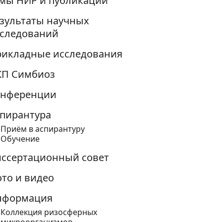
мы НИР и публикации
зультаты научных
следований
икладные исследования
КП Симбиоз
онференции
пирантура
Приём в аспирантуру
Обучение
ссертационный совет
то и видео
нформация
Коллекция ризосферных