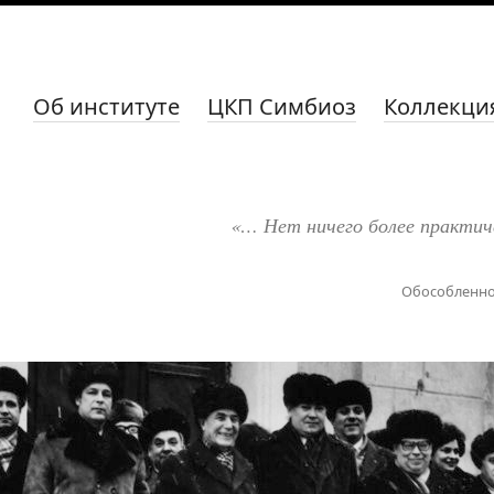
Об институте
ЦКП Симбиоз
Коллекци
«… Нет ничего более практич
Обособленно