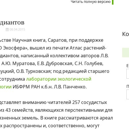
Читать полную версию
едиантов
08.04.2015
Ко
ьстве Научная книга, Саратов, при поддержке
Экосфера», вышел из печати Атлас растений-
иантов, написанный коллективом авторов Л.В.
А.Ю. Муратова, Е.В. Дубровская, С.Н. Голубев,
E
зуцкий, О.В. Турковская; под редакцией старшего
 сотрудника
лаборатории экологической
логии
ИБФРМ РАН к.б.н. Л.В. Панченко.
П
дставляет вниманию читателей 257 сосудистых
из 43 семейств, являющихся перспективными для
зненных земель. В книге рассматриваются ареал
ых распространены и, соответственно, могут