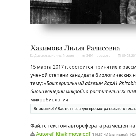
Хакимова Лилия Ралисовна
Диссертационный совет
3491 просмотр
09.03.20
15 марта 2017 г. состоится принятие к рас
ученой степени кандидата биологических 
тему:
«Бактериальный адгезин RapA1 Rhizob
биоинженерии микробно-растительных сим
микробиология.
Внимание! У Вас нет прав для просмотра скрытого текст
Файл с текстом автореферата размещен на с
Autoref_Khakimova.pdf
[816,87 Kb] (cкачиваний: 142)