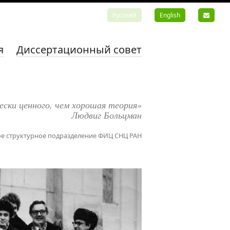
Русский
English
я
Диссертационный совет
ески ценного, чем хорошая теория»
Людвиг Больцман
е структурное подразделение ФИЦ СНЦ РАН