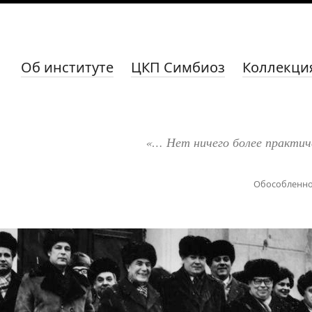
Об институте
ЦКП Симбиоз
Коллекци
«… Нет ничего более практич
Обособленно