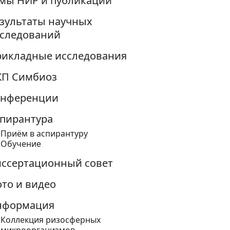
мы НИР и публикации
зультаты научных
следований
икладные исследования
КП Симбиоз
онференции
пирантура
Приём в аспирантуру
Обучение
ссертационный совет
то и видео
нформация
Коллекция ризосферных