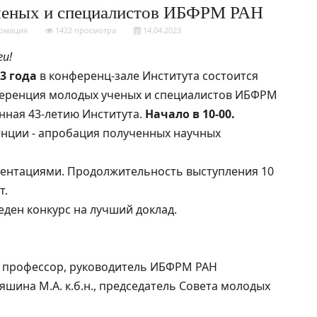
ченых и специалистов ИБФРМ РАН
рмация
1422 просмотра
14.04.2023
ги!
23 года
в конференц-зале Института состоится
еренция молодых ученых и специалистов ИБФРМ
нная 43-летию Института.
Начало в 10-00.
нции - апробация полученных научных
езентациями. Продолжительность выступления 10
т.
ден конкурс на лучший доклад.
н., профессор, руководитель ИБФРМ РАН
ряшина М.А. к.б.н., председатель Совета молодых