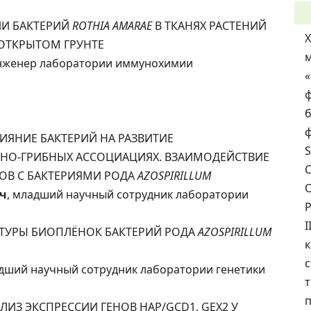
ЦИИ БАКТЕРИЙ
ROTHIA AMARAE
В ТКАНЯХ РАСТЕНИЙ
ОТКРЫТОМ ГРУНТЕ
инженер лаборатории иммунохимии
ф
б
ф
ЛИЯНИЕ БАКТЕРИЙ НА РАЗВИТИЕ
S
НО-ГРИБНЫХ АССОЦИАЦИЯХ. ВЗАИМОДЕЙСТВИЕ
С
В С БАКТЕРИЯМИ РОДА
AZOSPIRILLUM
О
ч
, младший научный сотрудник лаборатории
I
РУКТУРЫ БИОПЛЁНОК БАКТЕРИЙ РОДА
AZOSPIRILLUM
с
адший научный сотрудник лаборатории генетики
т
п
АЛИЗ ЭКСПРЕССИИ ГЕНОВ HAP/GCD1, GEX2 У