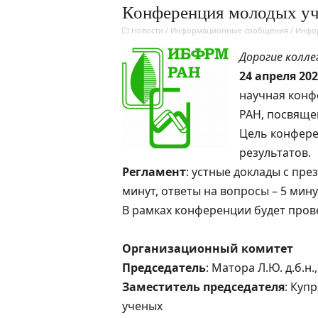
Конференция молодых у
Новости
/
Информационные сообщения
/
Инфо
Дорогие колле
24 апреля 20
научная конф
РАН, посвяще
Цель конфере
результатов.
Регламент
: устные доклады с пр
минут, ответы на вопросы – 5 мину
В рамках конференции будет прове
Организационный комитет
Председатель
: Матора Л.Ю. д.б.
Заместитель председателя
: Куп
ученых