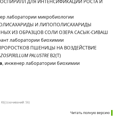
АЗОСПИРИЛЛ ДЛЯ ИНТЕНСИФИКАЦИИ РОСТА И
нер лаборатории микробиологии
Е ПОЛИСАХАРИДЫ И ЛИПОПОЛИСАХАРИДЫ
ННЫХ ИЗ ОБРАЗЦОВ СОЛИ ОЗЕРА САСЫК-СИВАШ
ирант лаборатории биохимии
ИИ ПРОРОСТКОВ ПШЕНИЦЫ НА ВОЗДЕЙСТВИЕ
AZOSPIRILLUM PALUSTRE
B2(Т)
а
, инженер лаборатории биохимии
 Kb] (cкачиваний: 56)
Читать полную версию