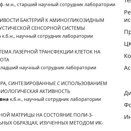
Те
.ф.-м.н., старший научный сотрудник лаборатории
Ре
ис
ИМЧИВОСТИ БАКТЕРИЙ К АМИНОГЛИКОЗИДНЫМ
УСТИЧЕСКОЙ СЕНСОРНОЙ СИСТЕМЫ
Пр
а к.б.н., научный сотрудник лаборатории
Ц
ИСТЕМА ЛАЗЕРНОЙ ТРАНСФЕКЦИИ КЛЕТОК НА
К
ЛОТА
Ас
 младший научный сотрудник лаборатории
РЕБРА, СИНТЕЗИРОВАННЫЕ С ИСПОЛЬЗОВАНИЕМ
БИОЛОГИЧЕСКАЯ АКТИВНОСТЬ
Ди
овна
к.б.н., научный сотрудник лаборатории
Фо
ИДНОЙ МАТРИЦЫ НА СОСТОЯНИЕ ПОЛИ-3-
И
ЬНЫХ ОБРАЗЦАХ, ИЗУЧЕННЫХ МЕТОДОМ ИК-