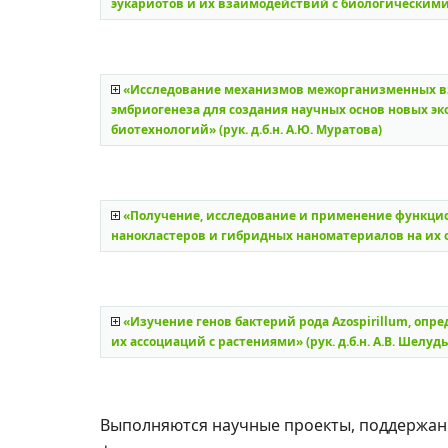
эукариотов и их взаимодействий с биологическими р
«Исследование механизмов межорганизменных вз
эмбриогенеза для создания научных основ новых эк
биотехнологий» (рук. д.б.н. А.Ю. Муратова)
«Получение, исследование и применение функци
нанокластеров и гибридных наноматериалов на их осно
«Изучение генов бактерий рода Azospirillum, о
их ассоциаций с растениями» (рук. д.б.н. А.В. Шелудьк
Выполняются научные проекты, поддержан