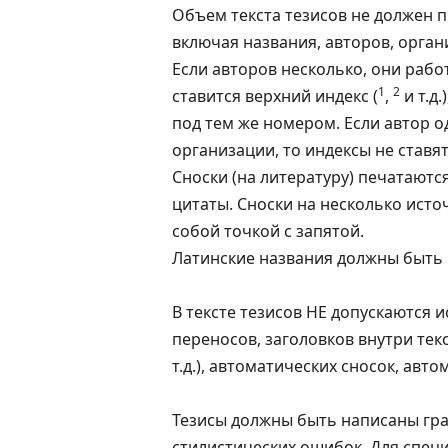
Объем текста тезисов не должен 
включая названия, авторов, орган
Если авторов несколько, они рабо
1
2
ставится верхний индекс (
,
и т.д
под тем же номером. Если автор о
организации, то индексы не ставят
Сноски (на литературу) печатаютс
цитаты. Сноски на несколько исто
собой точкой с запятой.
Латинские названия должны быть
В тексте тезисов НЕ допускаются 
переносов, заголовков внутри тек
т.д.), автоматических сносок, авто
Тезисы должны быть написаны гра
стилистических ошибок. Для спе