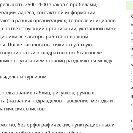
превышать 2500-2600 знаков с пробелами,
изации, адреса, контактной информации...
тают в разных организациях, то после инициалов
.), соответствующий организации, указанной ниже
дин или все авторы работают в одной
ф
ся. После заголовков точки отсутствуют
б
я внутри статьи в квадратных скобках после
ф
чников с указанием страниц разделяются между
S
С
 выделены курсивом.
О
использование таблиц, рисунков, ручных
I
ста (названия подразделов – введение, методы и
матических списков.
с
т
мотно, без орфографических, пунктуационных и
п
циальных обозначений должны быть