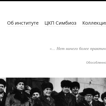
Об институте
ЦКП Симбиоз
Коллекци
«… Нет ничего более практич
Обособленно