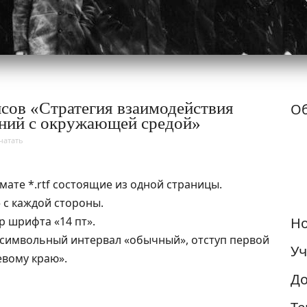
сов «Стратегия взаимодействия
Об
ений с окружающей средой»
чатать
ате *.rtf состоящие из одной страницы.
» с каждой стороны.
 шрифта «14 пт».
Но
жсимвольный интервал «обычный», отступ первой
Уч
евому краю».
До