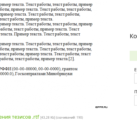
Ко
E
П
ия тезисов .rtf
[43,28 Kb] (cкачиваний: 190)