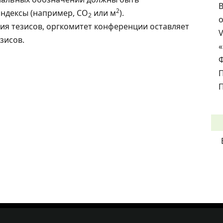
В
2
ндексы (например, CO
или м
).
2
о
ия тезисов, оргкомитет конференции оставляет
зисов.
П