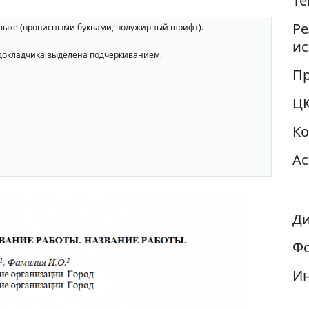
Те
Ре
языке (прописными буквами, полужирный шрифт).
ис
докладчика выделена подчеркиванием.
Пр
Ц
К
Ас
Ди
Фо
И