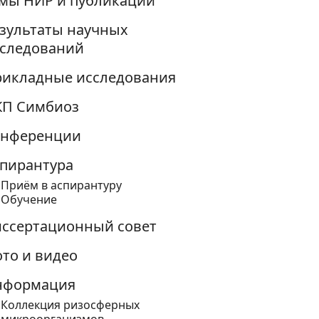
мы НИР и публикации
зультаты научных
следований
икладные исследования
КП Симбиоз
онференции
пирантура
Приём в аспирантуру
Обучение
ссертационный совет
то и видео
нформация
Коллекция ризосферных