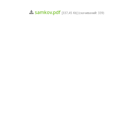
samkov.pdf
[337,45 Kb] (cкачиваний: 339)