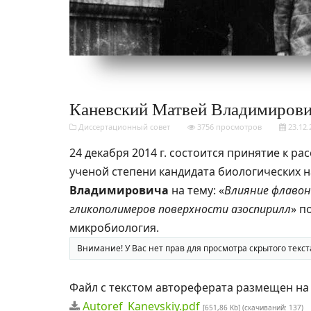
Каневский Матвей Владимиров
Диссертационный совет
3756 просмотров
23.12.
24 декабря 2014 г. состоится принятие к р
ученой степени кандидата биологических 
Владимировича
на тему: «
Влияние флавон
гликополимеров поверхности азоспирилл
» п
микробиология.
Внимание! У Вас нет прав для просмотра скрытого текст
Файл с текстом автореферата размещен на с
Autoref_Kanevskiy.pdf
[651,86 Kb] (cкачиваний: 137)